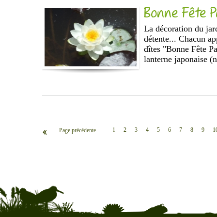
Bonne Fête Pa
La décoration du jar
détente... Chacun ap
dîtes "Bonne Fête P
lanterne japonaise (
‹‹
1
2
3
4
5
6
7
8
9
1
Page précédente