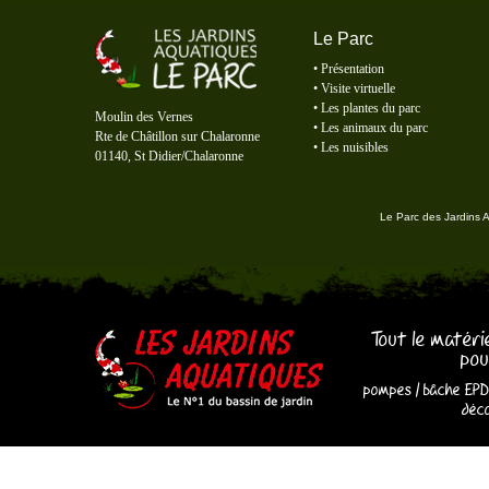
Le Parc
•
Présentation
•
Visite virtuelle
Le Parc des Jardins Aquatiques
•
Les plantes du parc
Moulin des Vernes
•
Les animaux du parc
Rte de Châtillon sur Chalaronne
•
Les nuisibles
01140, St Didier/Chalaronne
Le Parc des Jardins 
Tout le matéri
pou
pompes
/
bâche EP
déco
Les Jardins Aquatiques