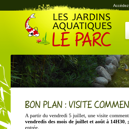
Accédez 
Le Parc des Jardins Aquatiques
BON PLAN : VISITE COMMEN
A partir du vendredi 5 juillet, une visite commen
vendredis des mois de juillet et août à
14H30
,
entrée
.