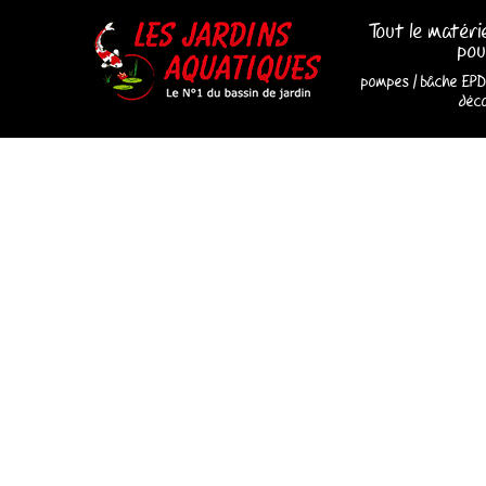
Tout le matéri
pou
pompes
/
bâche EP
déco
Les Jardins Aquatiques