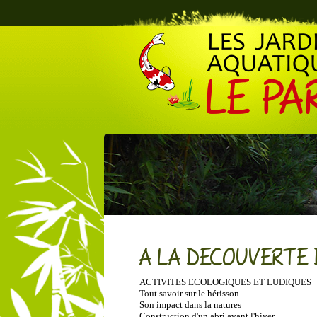
Le Parc des Jardins Aquatiques
A LA DECOUVERTE 
ACTIVITES ECOLOGIQUES ET LUDIQUES
Tout savoir sur le hérisson
Son impact dans la natures
Construction d'un abri avant l'hiver ....