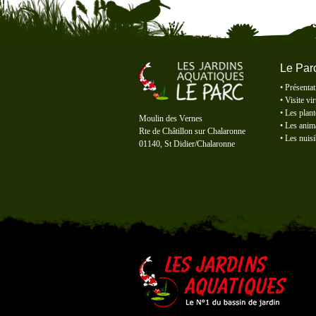
Le Par
•
Présentat
•
Visite vir
Le Parc des Jardins Aquatiques
•
Les plant
Moulin des Vernes
•
Les anim
Rte de Châtillon sur Chalaronne
•
Les nuisi
01140, St Didier/Chalaronne