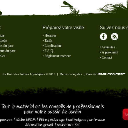
c
Préparez votre visite
Suivez-nous s
ion
•
Horaires
tuelle
•
Tarifs
Facebook
RSS
es du parc
•
Localisation
•
Actualités
aux du parc
•
F.A.Q.
•
À proximité
bles
•
Règlement intérieur
•
Contact
Le Parc des Jardins Aquatiques
© 2013 |
Mentions légales
|
Création
PMP CONCEPT
Tout le matériel et les conseils de professionnels
pour votre bassin de jardin
L
pompes
/
bâche EPDM
/
filtre
/
éclairage
/
anti-algues
/
anti-vase
décoration granit
/
nourriture Koï