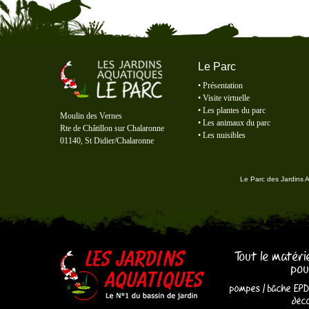
Le Parc
•
Présentation
•
Visite virtuelle
Le Parc des Jardins Aquatiques
•
Les plantes du parc
Moulin des Vernes
•
Les animaux du parc
Rte de Châtillon sur Chalaronne
•
Les nuisibles
01140, St Didier/Chalaronne
Le Parc des Jardins 
Tout le matéri
pou
pompes
/
bâche EP
déco