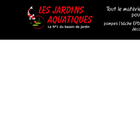
Tout le matéri
pou
pompes
/
bâche EP
déco
Les Jardins Aquatiques