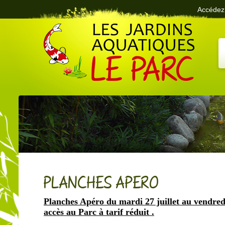
Accédez 
Le Parc des Jardins Aquatiques
PLANCHES APERO
Planches Apéro du mardi 27 juillet au vendredi
accès au Parc à tarif réduit .