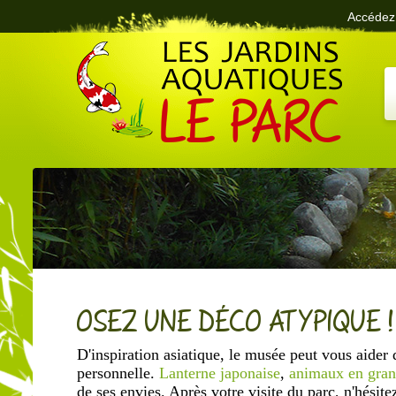
Accédez 
Le Parc des Jardins Aquatiques
OSEZ UNE DÉCO ATYPIQUE !
D'inspiration asiatique, le musée peut vous aider
personnelle.
Lanterne japonaise
,
animaux en gran
de ses envies. Après votre visite du parc, n'hésit