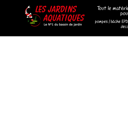
Tout le matéri
pou
pompes
/
bâche EP
déco
Les Jardins Aquatiques