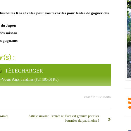
lus belles Koï et voter pour vos favorites pour
tenter de gagner des
u du Japon
 des saisons
es gagnants
r(s) :
TÉLÉCHARGER
-Vous Aux Jardins
(pdf, 995,60 Ko)
Publié le :
13/10/2016
s-midi
Article suivant L'entrée au Parc est gratuite pour les
››
Journées du patrimoine !