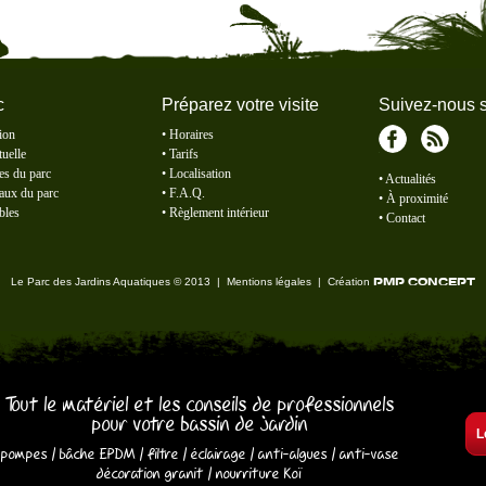
c
Préparez votre visite
Suivez-nous s
ion
•
Horaires
tuelle
•
Tarifs
Facebook
RSS
es du parc
•
Localisation
•
Actualités
aux du parc
•
F.A.Q.
•
À proximité
bles
•
Règlement intérieur
•
Contact
Le Parc des Jardins Aquatiques
© 2013 |
Mentions légales
|
Création
PMP CONCEPT
Tout le matériel et les conseils de professionnels
pour votre bassin de jardin
L
pompes
/
bâche EPDM
/
filtre
/
éclairage
/
anti-algues
/
anti-vase
décoration granit
/
nourriture Koï