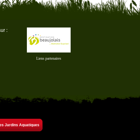
ur :
Liens partenaires
es Jardins Aquatiques