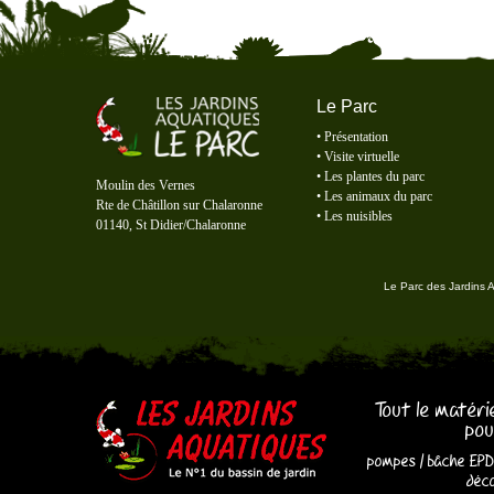
Le Parc
•
Présentation
•
Visite virtuelle
Le Parc des Jardins Aquatiques
•
Les plantes du parc
Moulin des Vernes
•
Les animaux du parc
Rte de Châtillon sur Chalaronne
•
Les nuisibles
01140, St Didier/Chalaronne
Le Parc des Jardins 
Tout le matéri
pou
pompes
/
bâche EP
déco