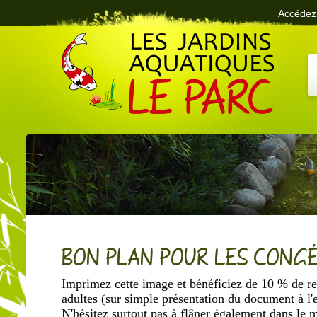
Accédez 
Le Parc des Jardins Aquatiques
BON PLAN POUR LES CONGÉ
Imprimez cette image et bénéficiez de 10 % de rem
adultes (sur simple présentation du document à l'
N'hésitez surtout pas à flâner également dans l