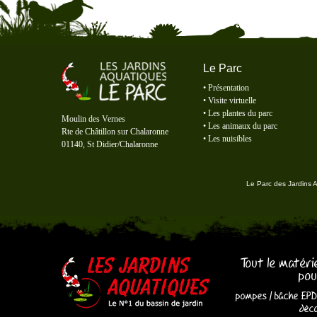
Le Parc
•
Présentation
•
Visite virtuelle
Le Parc des Jardins Aquatiques
•
Les plantes du parc
Moulin des Vernes
•
Les animaux du parc
Rte de Châtillon sur Chalaronne
•
Les nuisibles
01140, St Didier/Chalaronne
Le Parc des Jardins 
Tout le matéri
pou
pompes
/
bâche EP
déco