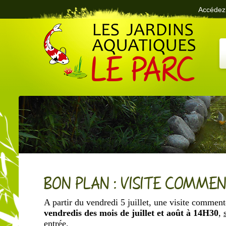
Accédez 
Le Parc des Jardins Aquatiques
BON PLAN : VISITE COMMEN
A partir du vendredi 5 juillet, une visite commen
vendredis des mois de juillet et août à
14H30
,
entrée
.