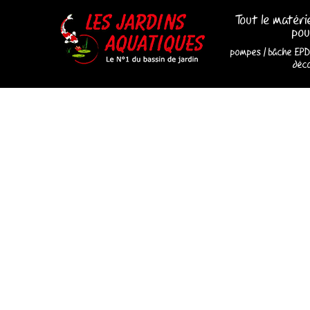
Tout le matéri
pou
pompes
/
bâche EP
déco
Les Jardins Aquatiques