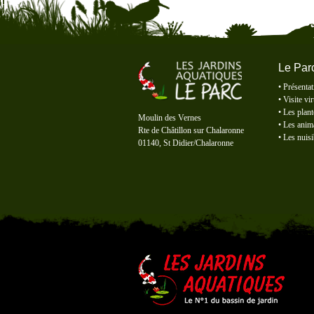
Le Par
•
Présentat
•
Visite vir
Le Parc des Jardins Aquatiques
•
Les plant
Moulin des Vernes
•
Les anim
Rte de Châtillon sur Chalaronne
•
Les nuisi
01140, St Didier/Chalaronne