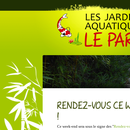
Le Parc des Jardins Aquatiques
RENDEZ-VOUS CE W
!
Ce week-end sera sous le signe des "
Rendez-vo