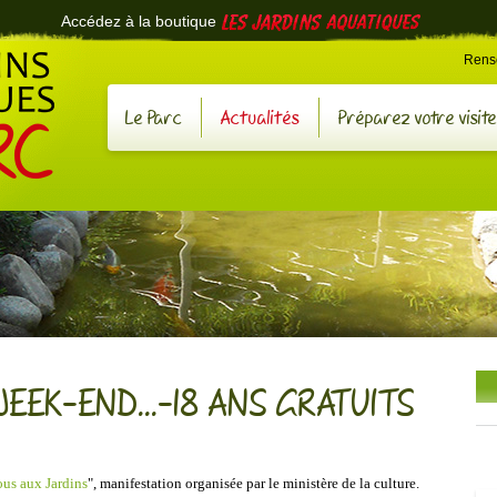
Accédez à la boutique
Voir la boutiqu
›
Rens
Le Parc
Actualités
Préparez votre visite
EEK-END...-18 ANS GRATUITS
us aux Jardins
", manifestation organisée par le ministère de la culture.