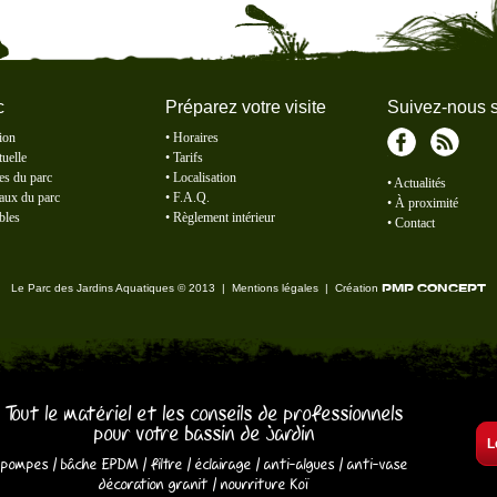
c
Préparez votre visite
Suivez-nous s
ion
•
Horaires
tuelle
•
Tarifs
Facebook
RSS
es du parc
•
Localisation
•
Actualités
aux du parc
•
F.A.Q.
•
À proximité
bles
•
Règlement intérieur
•
Contact
Le Parc des Jardins Aquatiques
© 2013 |
Mentions légales
|
Création
PMP CONCEPT
Tout le matériel et les conseils de professionnels
pour votre bassin de jardin
L
pompes
/
bâche EPDM
/
filtre
/
éclairage
/
anti-algues
/
anti-vase
décoration granit
/
nourriture Koï