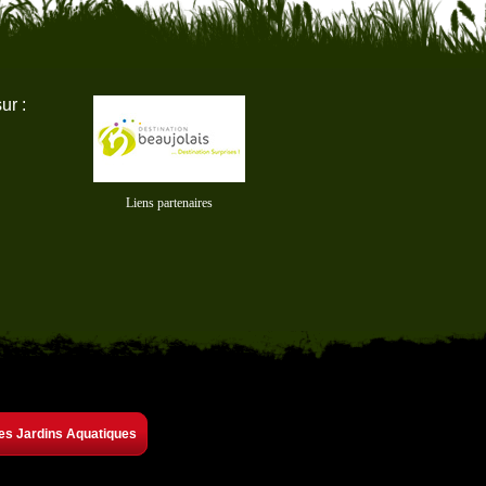
ur :
Liens partenaires
es Jardins Aquatiques