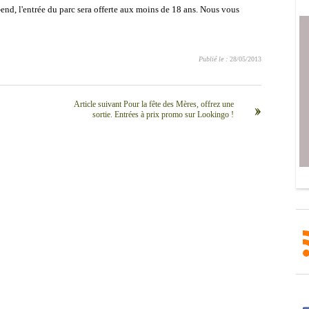
end, l'entrée du parc sera offerte aux moins de 18 ans. Nous vous
Publié le :
28/05/2013
Article suivant Pour la fête des Mères, offrez une
››
sortie. Entrées à prix promo sur Lookingo !